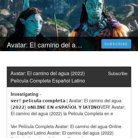
Avatar: El camino del agua (2022) Pelicula Completa Español Latino
SUBSCRIBE
Avatar: El camino del agua (2022) 
Subscribe
Pelicula Completa Español Latino
Investigating
-
𝘃𝗲𝗿!! 𝗽𝗲𝗹í𝗰𝘂𝗹𝗮 𝗰𝗼𝗺𝗽𝗹𝗲𝘁𝗮 | Avatar: El camino del agua 
{𝟮𝟬𝟮𝟮} 𝗼𝗡𝗟𝗜𝗡𝗘 𝗘𝗡 𝗲𝗦𝗣𝗔Ñ𝗢𝗟 𝗬 𝗹𝗔𝗧𝗜𝗡𝗢VER! Avatar: 
El camino del agua (2022) la Pelicula Completa en e
Ver Película Completa Avatar: El camino del agua Online 
en Español Latino Avatar: El camino del agua (2022) 